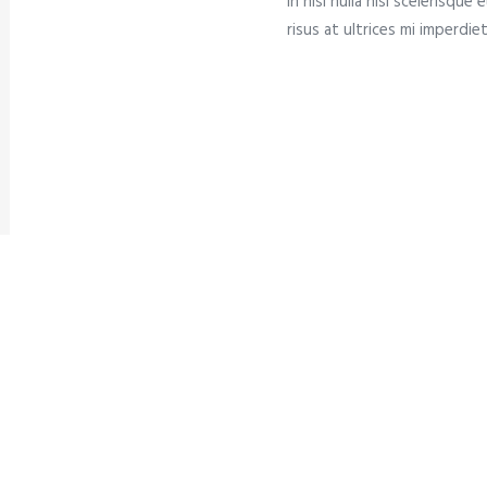
in nisl nulla nisi scelerisque
risus at ultrices mi imperdiet