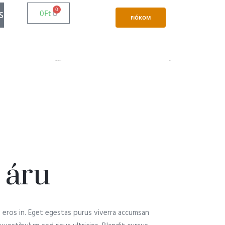
0
0
Ft
S
FIÓKOM
Kézműves termékek
Italok
 áru
es eros in. Eget egestas purus viverra accumsan