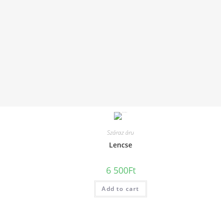
Száraz áru
Lencse
6 500
Ft
Add to cart