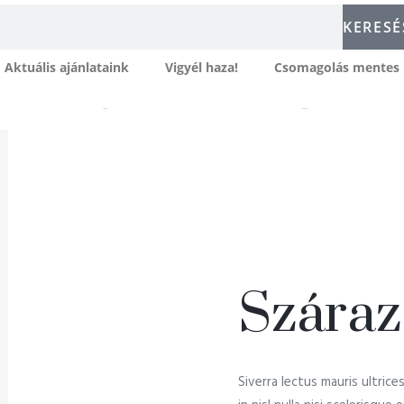
KERESÉ
Aktuális ajánlataink
Vigyél haza!
Csomagolás mentes
Száraz áru
Tejtermékek
Száraz
Siverra lectus mauris ultric