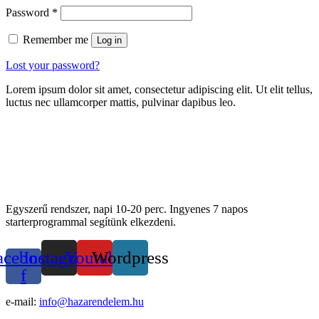
Password
*
Remember me
Log in
Lost your password?
Lorem ipsum dolor sit amet, consectetur adipiscing elit. Ut elit tellus,
luctus nec ullamcorper mattis, pulvinar dapibus leo.
Egyszerű rendszer, napi 10-20 perc. Ingyenes 7 napos
starterprogrammal segítünk elkezdeni.
acebook-
Instagram
Youtube
Wordpress
f
e-mail:
info@hazarendelem.hu