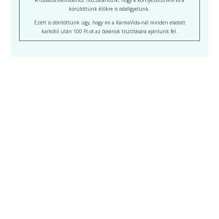
A tudatos életmódhoz hozzátartozik, hogy a környezetünkre és a
körülöttünk élőkre is odafigyelünk.
Ezért is döntöttünk úgy, hogy mi a KarmaVida-nál minden eladott
karkötő után 100 Ft-ot az óceánok tisztítására ajánlunk fel.