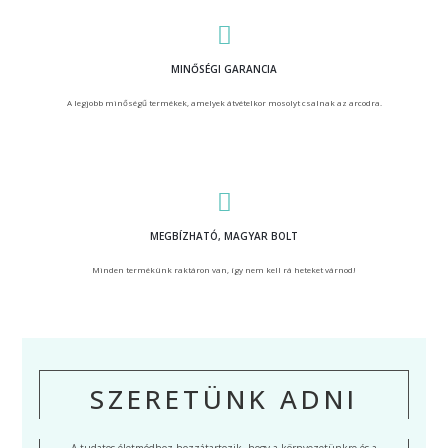
MINŐSÉGI GARANCIA
A legjobb minőségű termékek, amelyek átvételkor mosolyt csalnak az arcodra.
MEGBÍZHATÓ, MAGYAR BOLT
Minden termékünk raktáron van, így nem kell rá heteket várnod!
SZERETÜNK ADNI