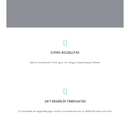
GYORS KISZÁLLÍTÁS
Add le rendelésed 16:00-ig és mi még aznap feladjuk Neked.
24/7 VÁSÁRLÓI TÁMOGATÁS
Írj Facebook-on vagy dobj egy e-mailt, ha kérdésed van, és RÖGTÖN válaszolunk!