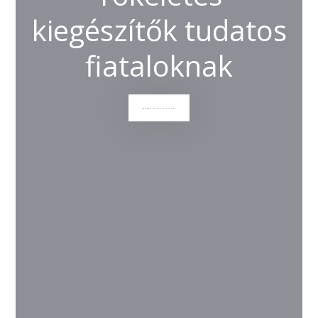
kiegészítők tudatos
fiataloknak
TOVÁBB AZ AJÁNLATOKRA